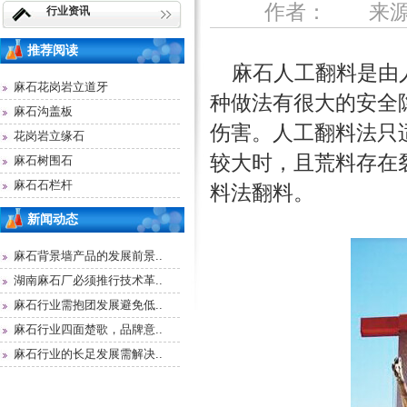
作者： 来源：
行业资讯
推荐阅读
麻石
人工翻料是由
麻石花岗岩立道牙
种做法有很大的安全
麻石沟盖板
伤害。人工翻料法只
花岗岩立缘石
较大时，且荒料存在
麻石树围石
麻石石栏杆
料法翻料。
新闻动态
麻石背景墙产品的发展前景..
湖南麻石厂必须推行技术革..
麻石行业需抱团发展避免低..
麻石行业四面楚歌，品牌意..
麻石行业的长足发展需解决..