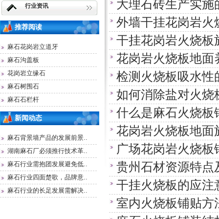
大理石砖生产实施
行业资讯
外墙干挂花岗岩火
推荐阅读
干挂花岗岩火烧板
麻石花岗岩立道牙
花岗岩火烧板地面
麻石沟盖板
花岗岩立缘石
检测火烧板吸水性
麻石树围石
如何消除盐对火烧
麻石石栏杆
什么是麻石火烧板
新闻动态
花岗岩火烧板地面
麻石背景墙产品的发展前景..
广场花岗岩火烧板
湖南麻石厂必须推行技术革..
贵州石材资源特点
麻石行业需抱团发展避免低..
麻石行业四面楚歌，品牌意..
干挂火烧板的应注
麻石行业的长足发展需解决..
室内火烧板铺贴方