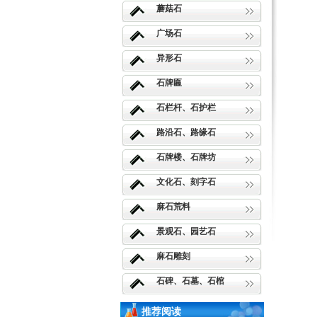
蘑菇石
广场石
异形石
石牌匾
石栏杆、石护栏
路沿石、路缘石
石牌楼、石牌坊
文化石、刻字石
麻石荒料
景观石、园艺石
麻石雕刻
石碑、石墓、石棺
推荐阅读